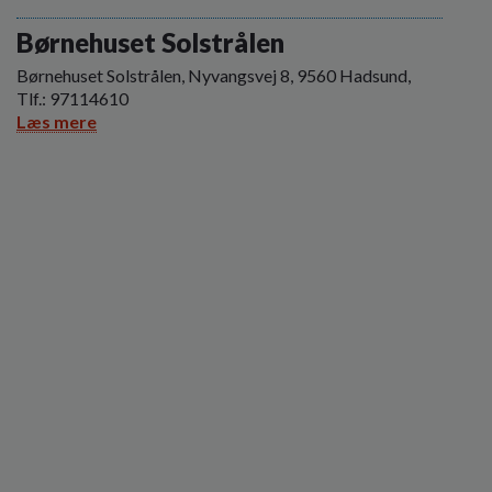
o
l
Børnehuset Solstrålen
d
Børnehuset Solstrålen, Nyvangsvej 8, 9560 Hadsund,
e
Tlf.: 97114610
t
Læs mere