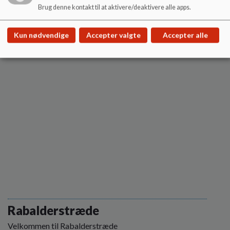
Brug denne kontakt til at aktivere/deaktivere alle apps.
Velkommen til Børnehuset Regnbuen
Læs mere
Kun nødvendige
Accepter valgte
Accepter alle
Rabalderstræde
Velkommen til Rabalderstræde