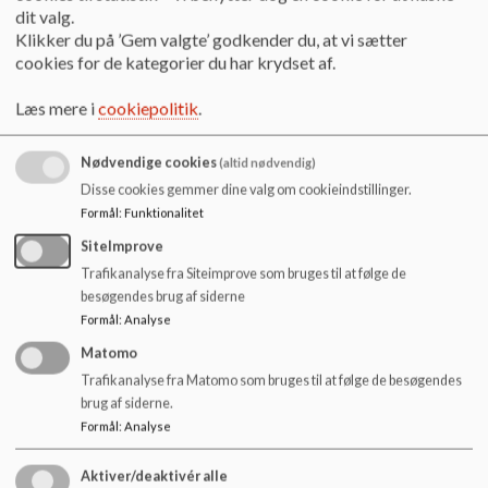
Fuglereden
dit valg.
Klikker du på ’Gem valgte’ godkender du, at vi sætter
Fuglereden, Ringvejen 1og Gl Visborgvej 21, 9560
cookies for de kategorier du har krydset af.
Hadsund.
Læs mere
Læs mere i
cookiepolitik
.
Nødvendige cookies
(altid nødvendig)
Disse cookies gemmer dine valg om cookieindstillinger.
Formål
:
Funktionalitet
SiteImprove
Trafikanalyse fra Siteimprove som bruges til at følge de
besøgendes brug af siderne
Formål
:
Analyse
Matomo
Trafikanalyse fra Matomo som bruges til at følge de besøgendes
brug af siderne.
Formål
:
Analyse
Aktiver/deaktivér alle
Børnehuset Regnbuen